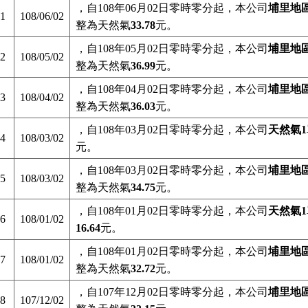
，自108年06月02日零時零分起，本公司
埔里地
1
108/06/02
整為天然氣
33.78
元。
，自108年05月02日零時零分起，本公司
埔里地
2
108/05/02
整為天然氣
36.99
元。
，自108年04月02日零時零分起，本公司
埔里地
3
108/04/02
整為天然氣
36.03
元。
，自108年03月02日零時零分起，本公司
天然氣1
4
108/03/02
元。
，自108年03月02日零時零分起，本公司
埔里地
5
108/03/02
整為天然氣
34.75
元。
，自108年01月02日零時零分起，本公司
天然氣1
6
108/01/02
16.64
元。
，自108年01月02日零時零分起，本公司
埔里地
7
108/01/02
整為天然氣
32.72
元。
，自107年12月02日零時零分起，本公司
埔里地
8
107/12/02