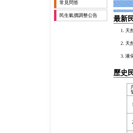
常見問答
民生氣價調整公告
最新
天
天
液
歷史