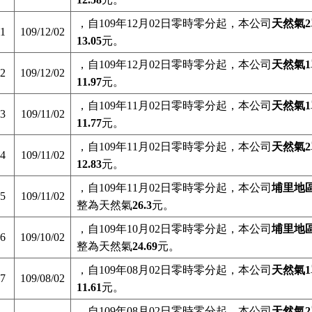
，自109年12月02日零時零分起，本公司
天然氣2
1
109/12/02
13.05
元。
，自109年12月02日零時零分起，本公司
天然氣1
2
109/12/02
11.97
元。
，自109年11月02日零時零分起，本公司
天然氣1
3
109/11/02
11.77
元。
，自109年11月02日零時零分起，本公司
天然氣2
4
109/11/02
12.83
元。
，自109年11月02日零時零分起，本公司
埔里地
5
109/11/02
整為天然氣
26.3
元。
，自109年10月02日零時零分起，本公司
埔里地
6
109/10/02
整為天然氣
24.69
元。
，自109年08月02日零時零分起，本公司
天然氣1
7
109/08/02
11.61
元。
，自109年08月02日零時零分起，本公司
天然氣2