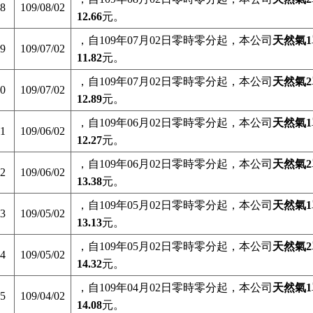
8
109/08/02
12.66
元。
，自109年07月02日零時零分起，本公司
天然氣1
9
109/07/02
11.82
元。
，自109年07月02日零時零分起，本公司
天然氣2
0
109/07/02
12.89
元。
，自109年06月02日零時零分起，本公司
天然氣1
1
109/06/02
12.27
元。
，自109年06月02日零時零分起，本公司
天然氣2
2
109/06/02
13.38
元。
，自109年05月02日零時零分起，本公司
天然氣1
3
109/05/02
13.13
元。
，自109年05月02日零時零分起，本公司
天然氣2
4
109/05/02
14.32
元。
，自109年04月02日零時零分起，本公司
天然氣1
5
109/04/02
14.08
元。